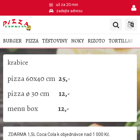
už za 20 min
zadejte adresu
BURGER
PIZZA
TĚSTOVINY
NOKY
RIZOTO
TORTILLAS
S
krabice
pizza 60x40 cm
25,
-
pizza ø 30 cm
12,-
menu box
12,-
ZDARMA 1,5L Coca Cola k objednávce nad 1 000 Kč.