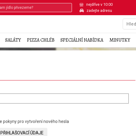
nejdříve v 10:00
zadejte adresu
SALÁTY
PIZZA CHLÉB
SPECIÁLNÍ NABÍDKA
MINUTKY
pokyny pro vytvoření nového hesla